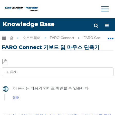
×
×
Knowledge Base
언어
글로벌 계층 확장/축소
홈
소프트웨어
FARO Connect
FARO Connect
도움 받기
로그인
FARO Connect 키보드 및 마우스 단축키
PDF
목차
로
제
저
목
장
없
음
영어