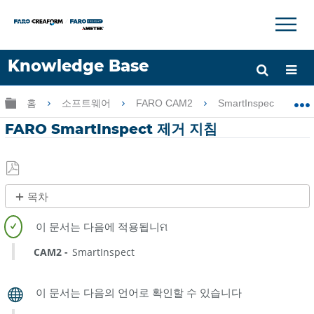
×
×
Knowledge Base
언어
글로벌 계층 확장/축소
홈
소프트웨어
FARO CAM2
SmartInspect
도움 받기
로그인
FARO SmartInspect 제거 지침
PDF
목차
로
빠
저
른
장
단
CAM2
SmartInspect
계
개
요