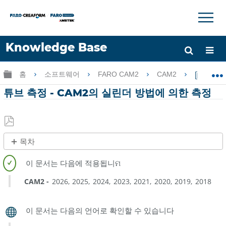
×
×
Knowledge Base
언어
글로벌 계층 확장/축소
홈
소프트웨어
FARO CAM2
CAM2
튜브 
도움 받기
로그인
튜브 측정 - CAM2의 실린더 방법에 의한 측정
PDF
목차
로
제
저
목
장
없
CAM2
2026
2025
2024
2023
2021
2020
2019
2018
음