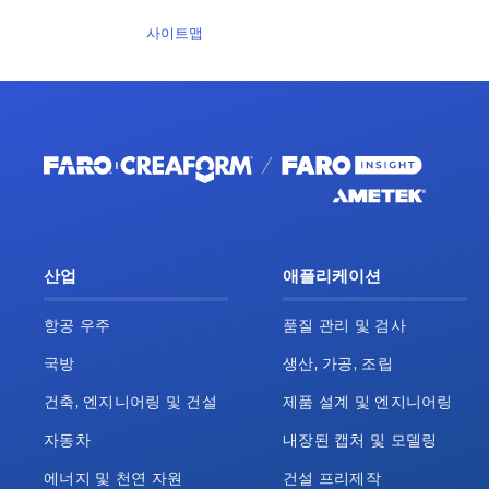
사이트맵
산업
애플리케이션
항공 우주
품질 관리 및 검사
국방
생산, 가공, 조립
건축, 엔지니어링 및 건설
제품 설계 및 엔지니어링
자동차
내장된 캡처 및 모델링
에너지 및 천연 자원
건설 프리제작