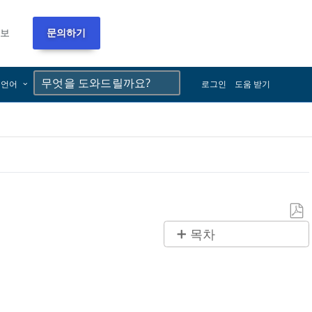
정보
문의하기
×
×
언어
로그인
도움 받기
PDF
목차
로
제
저
목
장
없