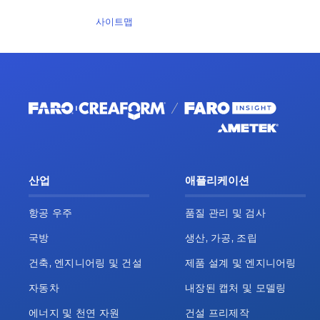
사이트맵
산업
애플리케이션
항공 우주
품질 관리 및 검사
국방
생산, 가공, 조립
건축, 엔지니어링 및 건설
제품 설계 및 엔지니어링
자동차
내장된 캡처 및 모델링
에너지 및 천연 자원
건설 프리제작