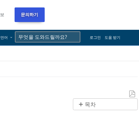
정보
문의하기
×
×
언어
로그인
도움 받기
PDF
목차
로
제
저
목
장
없