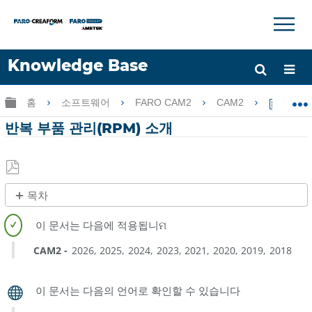
×
×
Knowledge Base
언어
글로벌 계층 확장/축소
홈
소프트웨어
FARO CAM2
CAM2
반복 
도움 받기
로그인
반복 부품 관리(RPM) 소개
PDF
목차
로
제
저
목
장
없
CAM2
2026
2025
2024
2023
2021
2020
2019
2018
음