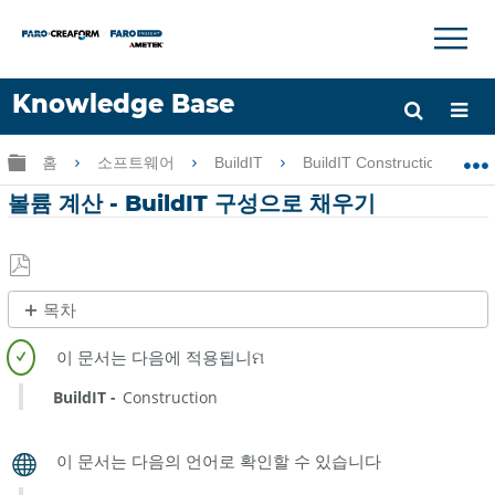
×
×
Knowledge Base
언어
글로벌 계층 확장/축소
홈
소프트웨어
BuildIT
BuildIT Construction
도움 받기
로그인
볼륨 계산 - BuildIT 구성으로 채우기
PDF
목차
로
제
저
목
장
없
BuildIT
Construction
음