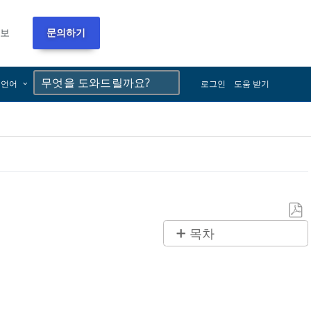
정보
문의하기
×
×
언어
로그인
도움 받기
PDF
목차
로
제
저
목
장
없