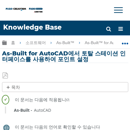
×
×
Knowledge Base
언어
글로벌 계층 확장/축소
홈
소프트웨어
As-Built™
As-Built™ for AutoCAD®
도움 받기
로그인
As-Built for AutoCAD에서 토탈 스테이션 인
터페이스를 사용하여 포인트 설정
PDF
목차
로
제
저
목
장
없
As-Built
AutoCAD
음