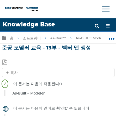
×
×
Knowledge Base
언어
글로벌 계층 확장/축소
홈
소프트웨어
As-Built™
As-Built™ Modeler
도움 받기
로그인
준공 모델러 교육 - 13부 - 벡터 맵 생성
PDF
목차
로
제
저
목
장
없
As-Built
Modeler
음