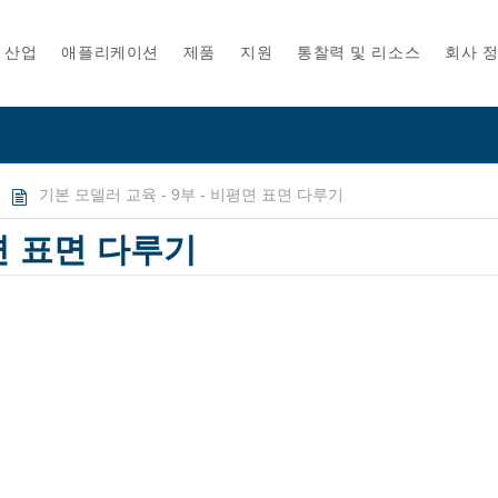
산업
애플리케이션
제품
지원
통찰력 및 리소스
회사 
기본 모델러 교육 - 9부 - 비평면 표면 다루기
평면 표면 다루기