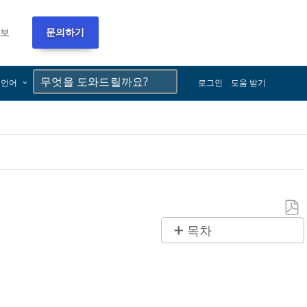
정보
문의하기
×
×
언어
로그인
도움 받기
PDF
목차
로
제
저
목
장
없