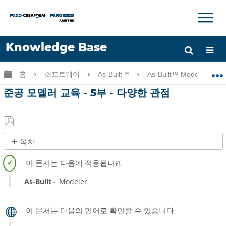
×
×
Knowledge Base
언어
글로벌 계층 확장/축소
홈
소프트웨어
As-Built™
As-Built™ Modeler
도움 받기
로그인
준공 모델러 교육 - 5부 - 다양한 관점
PDF
목차
로
제
저
목
장
없
As-Built
Modeler
음