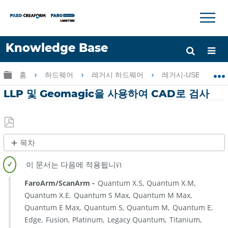
×
×
Knowledge Base
언어
글로벌 계층 확장/축소
홈
하드웨어
레거시 하드웨어
레거시-USB FaroAr
도움 받기
로그인
LLP 및 Geomagic을 사용하여 CAD로 검사
PDF
목차
로
제
저
목
장
없
FaroArm/ScanArm
Quantum X.S
Quantum X.M
음
Quantum X.E
Quantum S Max
Quantum M Max
Quantum E Max
Quantum S
Quantum M
Quantum E
Edge
Fusion
Platinum
Legacy Quantum
Titanium