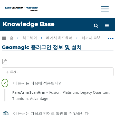
×
×
Knowledge Base
언어
글로벌 계층 확장/축소
홈
하드웨어
레거시 하드웨어
레거시-USB FaroAr
도움 받기
로그인
Geomagic 플러그인 정보 및 설치
PDF
목차
로
제
저
목
장
없
FaroArm/ScanArm
Fusion
Platinum
Legacy Quantum
음
Titanium
Advantage