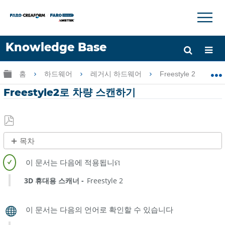
×
×
Knowledge Base
언어
글로벌 계층 확장/축소
홈
하드웨어
레거시 하드웨어
Freestyle 2
도움 받기
로그인
Freestyle2로 차량 스캔하기
PDF
목차
로
제
저
목
장
없
3D 휴대용 스캐너
Freestyle 2
음