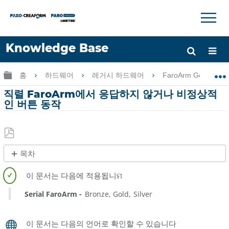
×
×
Knowledge Base
언어
글로벌 계층 확장/축소
홈
하드웨어
레거시 하드웨어
FaroArm Gold-Silve
도움 받기
로그인
직렬 FaroArm에서 응답하지 않거나 비정상적
인 버튼 동작
PDF
목차
로
제
저
목
장
없
Serial FaroArm
Bronze
Gold
Silver
음