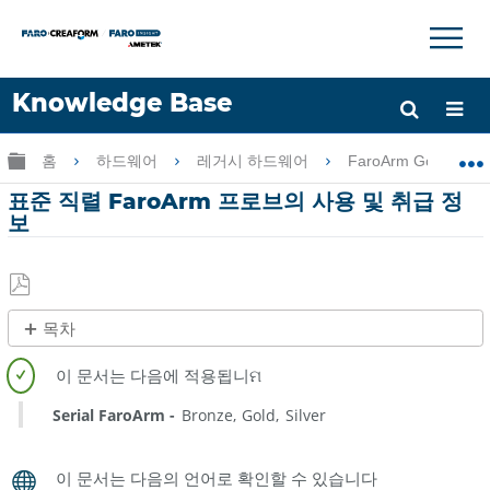
×
×
Knowledge Base
언어
글로벌 계층 확장/축소
홈
하드웨어
레거시 하드웨어
FaroArm Gold-Silve
도움 받기
로그인
표준 직렬 FaroArm 프로브의 사용 및 취급 정
보
PDF
목차
로
제
저
목
장
없
Serial FaroArm
Bronze
Gold
Silver
음