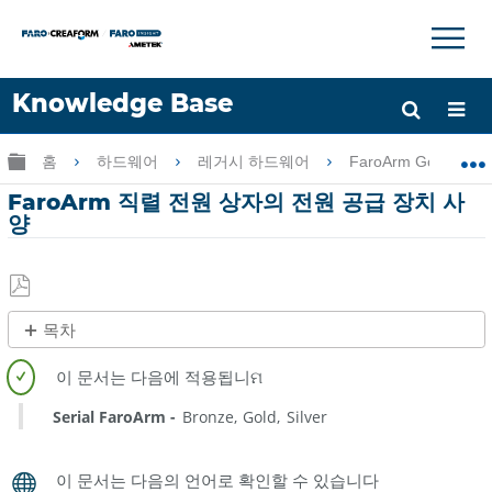
×
×
Knowledge Base
언어
글로벌 계층 확장/축소
홈
하드웨어
레거시 하드웨어
FaroArm Gold-Silve
도움 받기
로그인
FaroArm 직렬 전원 상자의 전원 공급 장치 사
양
PDF
목차
로
제
저
목
장
없
Serial FaroArm
Bronze
Gold
Silver
음