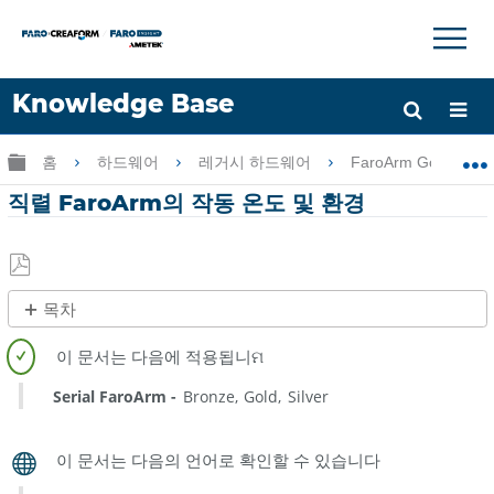
×
×
Knowledge Base
언어
글로벌 계층 확장/축소
홈
하드웨어
레거시 하드웨어
FaroArm Gold-Silve
도움 받기
로그인
직렬 FaroArm의 작동 온도 및 환경
PDF
목차
로
제
저
목
장
없
Serial FaroArm
Bronze
Gold
Silver
음