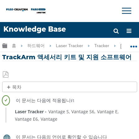
×
×
Knowledge Base
언어
글로벌 계층 확장/축소
홈
하드웨어
Laser Tracker
Tracker
Tra
도움 받기
로그인
TrackArm 액세서리 키트 및 지원 소프트웨어
PDF
목차
로
제
저
목
장
없
Laser Tracker
Vantage S
Vantage S6
Vantage E
음
Vantage E6
Vantage