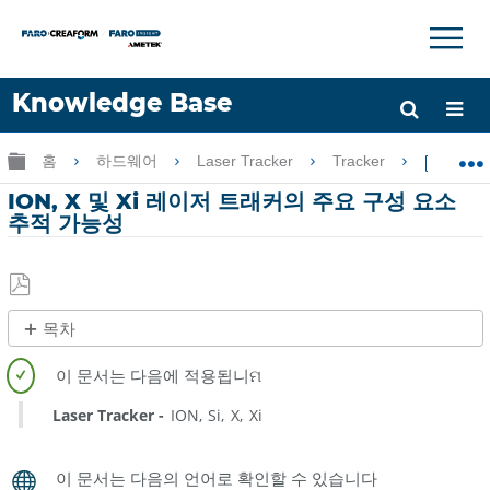
×
×
Knowledge Base
언어
글로벌 계층 확장/축소
홈
하드웨어
Laser Tracker
Tracker
ION,
도움 받기
로그인
ION, X 및 Xi 레이저 트래커의 주요 구성 요소
추적 가능성
PDF
목차
로
제
저
목
장
없
Laser Tracker
ION
Si
X
Xi
음