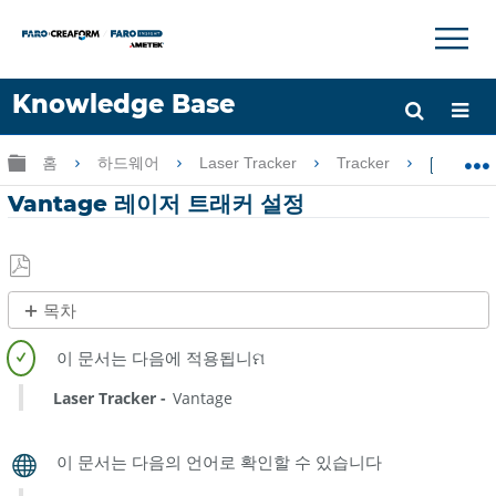
×
×
Knowledge Base
언어
글로벌 계층 확장/축소
홈
하드웨어
Laser Tracker
Tracker
Vant
도움 받기
로그인
Vantage 레이저 트래커 설정
PDF
목차
로
제
저
목
장
없
Laser Tracker
Vantage
음