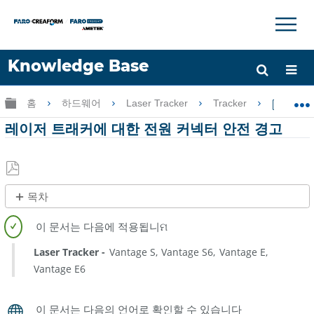
×
×
Knowledge Base
언어
글로벌 계층 확장/축소
홈
하드웨어
Laser Tracker
Tracker
레이저
도움 받기
로그인
레이저 트래커에 대한 전원 커넥터 안전 경고
PDF
목차
로
제
저
목
장
없
Laser Tracker
Vantage S
Vantage S6
Vantage E
음
Vantage E6