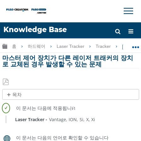
×
×
Knowledge Base
언어
글로벌 계층 확장/축소
홈
하드웨어
Laser Tracker
Tracker
마스터
도움 받기
로그인
마스터 제어 장치가 다른 레이저 트래커의 장치
로 교체된 경우 발생할 수 있는 문제
PDF
목차
로
제
저
목
장
없
Laser Tracker
Vantage
ION
Si
X
Xi
음