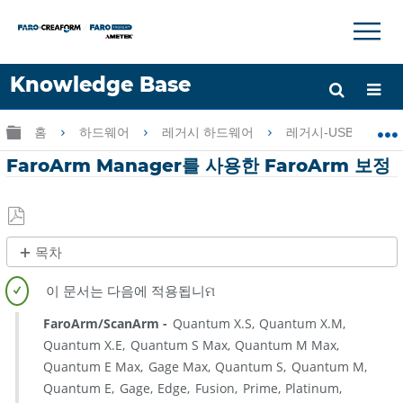
×
×
Knowledge Base
언어
글로벌 계층 확장/축소
홈
하드웨어
레거시 하드웨어
레거시-USB FaroAr
도움 받기
로그인
FaroArm Manager를 사용한 FaroArm 보정
PDF
목차
로
제
저
목
장
없
FaroArm/ScanArm
Quantum X.S
Quantum X.M
음
Quantum X.E
Quantum S Max
Quantum M Max
Quantum E Max
Gage Max
Quantum S
Quantum M
Quantum E
Gage
Edge
Fusion
Prime
Platinum