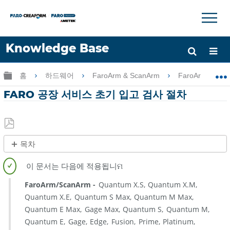
×
×
Knowledge Base
언어
글로벌 계층 확장/축소
홈
하드웨어
FaroArm & ScanArm
FaroArm & Sc
도움 받기
로그인
FARO 공장 서비스 초기 입고 검사 절차
PDF
목차
로
제
저
목
장
없
FaroArm/ScanArm
Quantum X.S
Quantum X.M
음
Quantum X.E
Quantum S Max
Quantum M Max
Quantum E Max
Gage Max
Quantum S
Quantum M
Quantum E
Gage
Edge
Fusion
Prime
Platinum