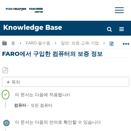
×
×
Knowledge Base
언어
글로벌 계층 확장/축소
홈
FARO 필수품
일반: 보증-교육-기업
FARO
도움 받기
로그인
FARO에서 구입한 컴퓨터의 보증 정보
PDF
목차
로
개
저
요
장
Dell
컴퓨터
모든 컴퓨터
HP
Microsoft