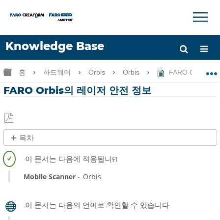
×
×
Knowledge Base
언어
글로벌 계층 확장/축소
홈
하드웨어
Orbis
Orbis
FARO Orbis의
도움 받기
로그인
FARO Orbis의 레이저 안전 정보
PDF
목차
로
제
저
목
장
없
Mobile Scanner
Orbis
음