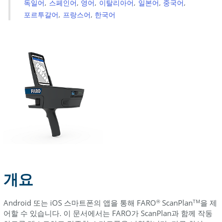
스
독일어
스페인어
영어
이탈리아어
일본어
중국어
마
포르투갈어
프랑스어
한국어
트
폰
Android
휴
대
폰
Asus
Google
Huawei
LG
Motorola
개요
Nokia
(HMD
Android 또는 iOS 스마트폰의 앱을 통해 FARO
ScanPlan
을 제
®
TM
Global)
어할 수 있습니다. 이 문서에서는 FARO가 ScanPlan과 함께 작동