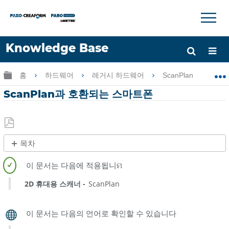
×
×
Knowledge Base
언어
글로벌 계층 확장/축소
홈
하드웨어
레거시 하드웨어
ScanPlan
S
도움 받기
로그인
ScanPlan과 호환되는 스마트폰
PDF
목차
로
개
저
요
장
2D 휴대용 스캐너
ScanPlan
지
원
되
는