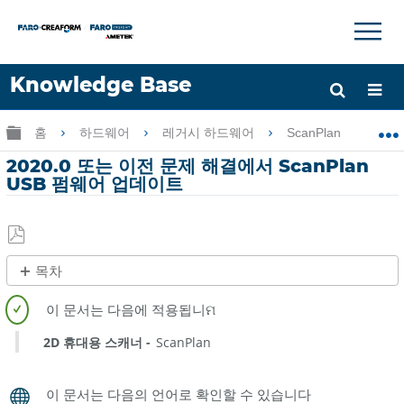
×
×
Knowledge Base
언어
글로벌 계층 확장/축소
홈
하드웨어
레거시 하드웨어
ScanPlan
2
도움 받기
로그인
2020.0 또는 이전 문제 해결에서 ScanPlan
USB 펌웨어 업데이트
PDF
목차
로
제
저
목
장
없
2D 휴대용 스캐너
ScanPlan
음