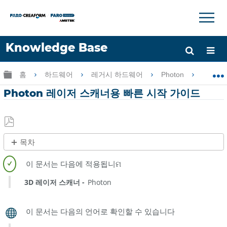
×
×
Knowledge Base
언어
글로벌 계층 확장/축소
홈
하드웨어
레거시 하드웨어
Photon
Ph
도움 받기
로그인
Photon 레이저 스캐너용 빠른 시작 가이드
PDF
목차
로
제
저
목
장
없
3D 레이저 스캐너
Photon
음