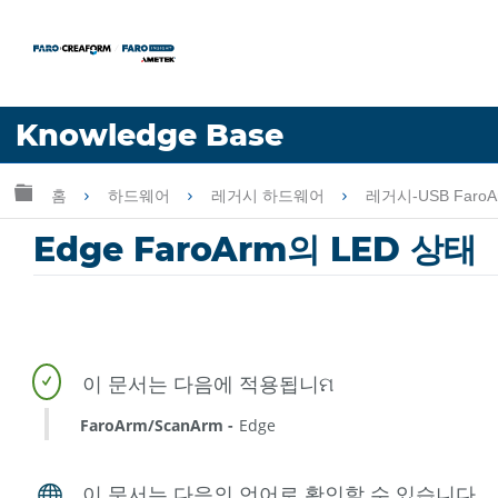
언어
Knowledge Base
도움 받기
로그인
글로벌 계층 확장/축소
홈
하드웨어
레거시 하드웨어
레거시-USB FaroA
Edge FaroArm의 LED 상태
FaroArm/ScanArm
Edge