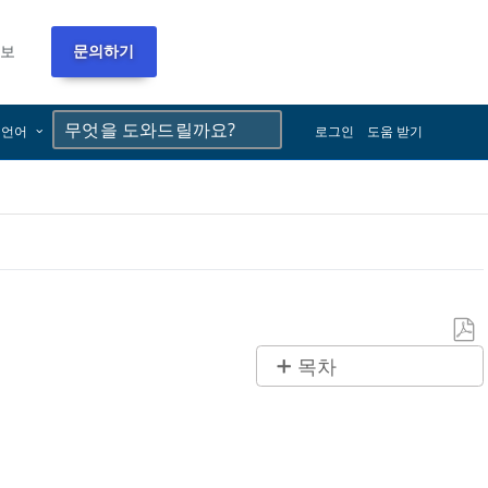
정보
문의하기
×
×
언어
로그인
도움 받기
PDF
목차
로
제
저
목
장
없