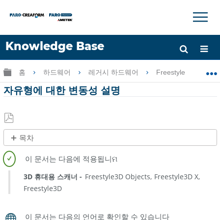
×
×
Knowledge Base
언어
글로벌 계층 확장/축소
홈
하드웨어
레거시 하드웨어
Freestyle
자
도움 받기
로그인
자유형에 대한 변동성 설명
PDF
목차
로
제
저
목
장
없
3D 휴대용 스캐너
Freestyle3D Objects
Freestyle3D X
음
Freestyle3D