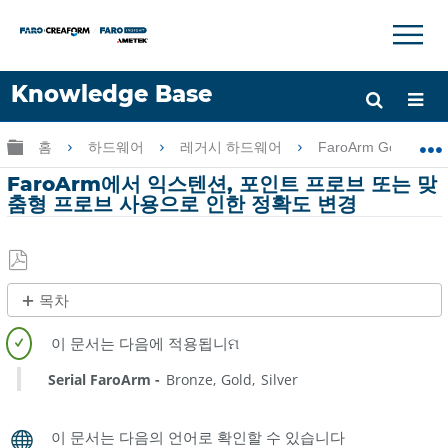
×
×
Knowledge Base
언어
글로벌 계층 확장/축소
홈
하드웨어
레거시 하드웨어
FaroArm Gold-Silve
도움 받기
로그인
FaroArm에서 익스텐션, 포인트 프로브 또는 맞
춤형 프로브 사용으로 인한 정확도 변경
PDF
목차
로
제
저
목
장
없
Serial FaroArm
Bronze
Gold
Silver
음