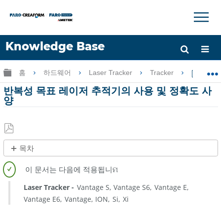
×
×
Knowledge Base
언어
글로벌 계층 확장/축소
홈
하드웨어
Laser Tracker
Tracker
반복성
도움 받기
로그인
반복성 목표 레이저 추적기의 사용 및 정확도 사
양
PDF
목차
로
제
저
목
장
없
Laser Tracker
Vantage S
Vantage S6
Vantage E
음
Vantage E6
Vantage
ION
Si
Xi