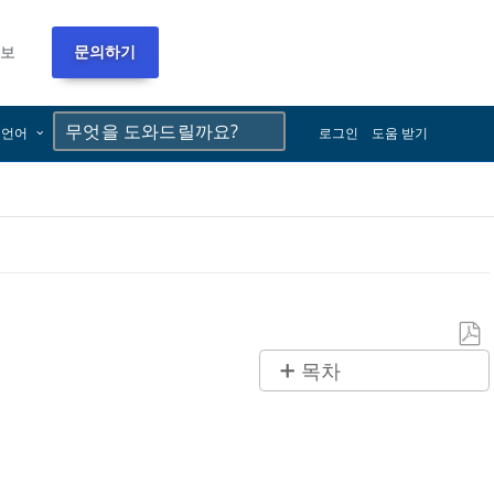
정보
문의하기
×
×
언어
로그인
도움 받기
PDF
목차
로
제
저
목
장
없