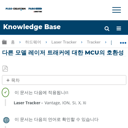
×
×
Knowledge Base
언어
글로벌 계층 확장/축소
홈
하드웨어
Laser Tracker
Tracker
다른 
도움 받기
로그인
다른 모델 레이저 트래커에 대한 MCU의 호환성
PDF
목차
로
제
저
목
장
없
Laser Tracker
Vantage
ION
Si
X
Xi
음