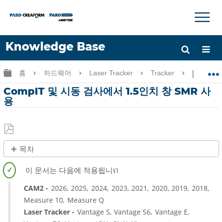
×
×
Knowledge Base
언어
글로벌 계층 확장/축소
홈
하드웨어
Laser Tracker
Tracker
Comp
도움 받기
로그인
CompIT 및 시동 검사에서 1.5인치 창 SMR 사
용
PDF
목차
로
개
저
요
장
CAM2
2026
2025
2024
2023
2021
2020
2019
2018
상
Measure 10
Measure Q
세
Laser Tracker
Vantage S
Vantage S6
Vantage E
정