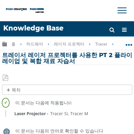
×
×
Knowledge Base
언어
글로벌 계층 확장/축소
홈
하드웨어
레이저 프로젝터
Tracer
트레
도움 받기
로그인
트레이서 레이저 프로젝터를 사용한 PT 2 플라이
레이업 및 복합 재료 자습서
PDF
목차
로
제
저
목
장
없
Laser Projector
Tracer SI
Tracer M
음