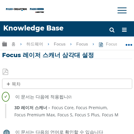
×
×
Knowledge Base
언어
글로벌 계층 확장/축소
홈
하드웨어
Focus
Focus
Focus 레이저
도움 받기
로그인
Focus 레이저 스캐너 삼각대 설정
PDF
목차
로
안
저
정
장
성
3D 레이저 스캐너
Focus Core
Focus Premium
과
Focus Premium Max
Focus S
Focus S Plus
Focus M
강
성
을