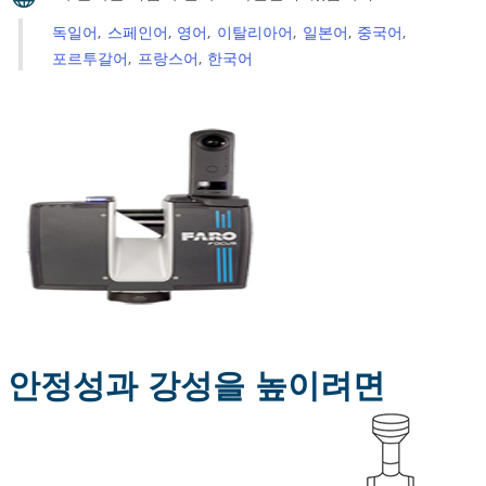
높
독일어
스페인어
영어
이탈리아어
일본어
중국어
이
포르투갈어
프랑스어
한국어
려
면
바
람
이
부
는
조
건
안정성과 강성을 높이려면