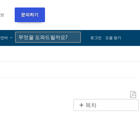
정보
문의하기
×
×
언어
로그인
도움 받기
PDF
목차
로
제
저
목
장
없