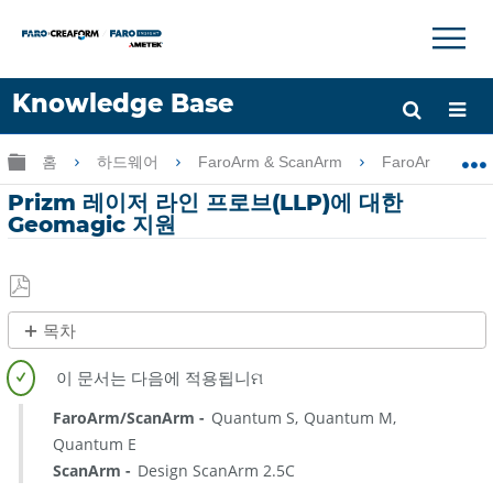
×
×
Knowledge Base
언어
글로벌 계층 확장/축소
홈
하드웨어
FaroArm & ScanArm
FaroArm & Sc
도움 받기
로그인
Prizm 레이저 라인 프로브(LLP)에 대한
Geomagic 지원
PDF
목차
로
제
저
목
장
없
FaroArm/ScanArm
Quantum S
Quantum M
음
Quantum E
ScanArm
Design ScanArm 2.5C