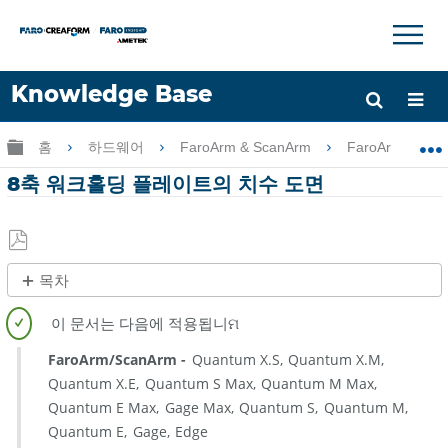
×
×
Knowledge Base
언어
글로벌 계층 확장/축소
홈
하드웨어
FaroArm & ScanArm
FaroArm & Sc
도움 받기
로그인
8축 워크홀딩 플레이트의 치수 도면
PDF
목차
로
제
저
목
장
없
FaroArm/ScanArm
Quantum X.S
Quantum X.M
음
Quantum X.E
Quantum S Max
Quantum M Max
Quantum E Max
Gage Max
Quantum S
Quantum M
Quantum E
Gage
Edge