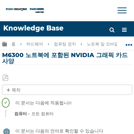
×
×
Knowledge Base
언어
글로벌 계층 확장/축소
홈
하드웨어
컴퓨팅 장치
노트북 및 모바일
도움 받기
로그인
M6300 노트북에 포함된 NVIDIA 그래픽 카드
사양
PDF
목차
로
제
저
목
장
없
컴퓨터
모든 컴퓨터
음