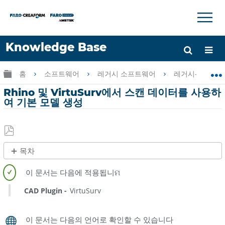
×
×
Knowledge Base
언어
글로벌 계층 확장/축소
홈
소프트웨어
레거시 소프트웨어
레거시-PointSen
도움 받기
로그인
Rhino 및 VirtuSurv에서 스캔 데이터를 사용하
여 기본 모델 생성
PDF
목차
로
제
저
목
장
없
CAD Plugin
VirtuSurv
음