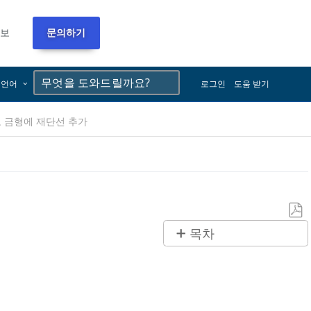
정보
문의하기
×
×
언어
로그인
도움 받기
 금형에 재단선 추가
PDF
목차
로
제
저
목
장
없