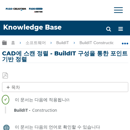
×
×
Knowledge Base
언어
글로벌 계층 확장/축소
홈
소프트웨어
BuildIT
BuildIT Construction
도움 받기
로그인
CAD에 스캔 정렬 - BuildIT 구성을 통한 포인트
기반 정렬
PDF
목차
로
제
저
목
장
없
BuildIT
Construction
음