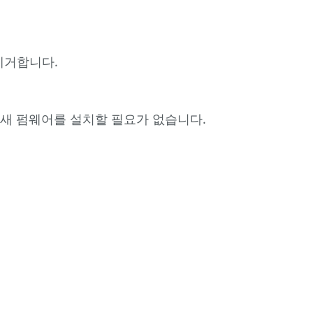
다
키
제거합니다.
오
스
크
경우 새 펌웨어를 설치할 필요가 없습니다.
소
프
트
웨
어
를
설
치
합
니
다