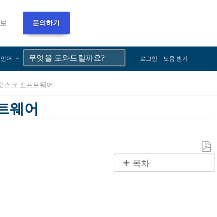
정보
문의하기
×
×
언어
로그인
도움 받기
및 키오스크 소프트웨어
프트웨어
PDF
목차
로
USB
저
FaroArm
장
드
라