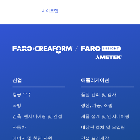
사이트맵
산업
애플리케이션
항공 우주
품질 관리 및 검사
국방
생산, 가공, 조립
건축, 엔지니어링 및 건설
제품 설계 및 엔지니어링
자동차
내장된 캡처 및 모델링
에너지 및 천연 자원
건설 프리제작