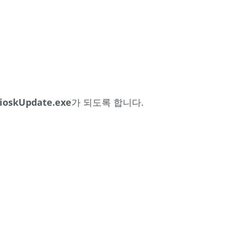
생
산
현
황
참
조
ioskUpdate.exe
가 되도록 합니다.