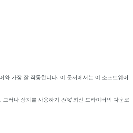
이
버
를
설
치
합
니
다
펌
트웨어와 가장 잘 작동합니다. 이 문서에서는 이 소프트웨어
웨
어
다. 그러나 장치를 사용하기
전에
최신 드라이버의 다운로
를
설
치
합
니