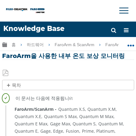
×
×
Knowledge Base
언어
글로벌 계층 확장/축소
홈
하드웨어
FaroArm & ScanArm
FaroArm & Sc
도움 받기
로그인
FaroArm을 사용한 내부 온도 보상 모니터링
PDF
목차
로
제
저
목
장
없
FaroArm/ScanArm
Quantum X.S
Quantum X.M
음
Quantum X.E
Quantum S Max
Quantum M Max
Quantum E Max
Gage Max
Quantum S
Quantum M
Quantum E
Gage
Edge
Fusion
Prime
Platinum